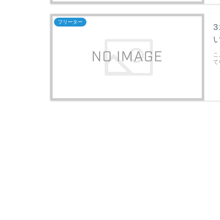
フリーター
こ
て