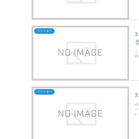
フリーター
こ
内
フリーター
今
ー
い