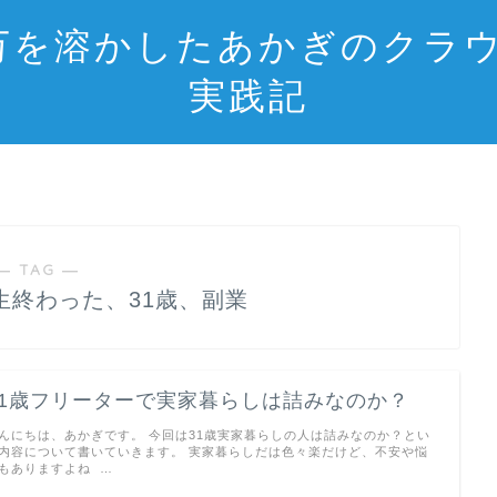
0万を溶かしたあかぎのクラ
実践記
― TAG ―
生終わった、31歳、副業
31歳フリーターで実家暮らしは詰みなのか？
んにちは、あかぎです。 今回は31歳実家暮らしの人は詰みなのか？とい
内容について書いていきます。 実家暮らしだは色々楽だけど、不安や悩
もありますよね …