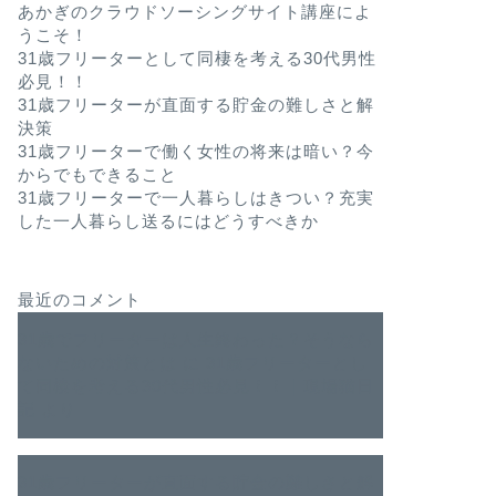
あかぎのクラウドソーシングサイト講座によ
うこそ！
31歳フリーターとして同棲を考える30代男性
必見！！
31歳フリーターが直面する貯金の難しさと解
決策
31歳フリーターで働く女性の将来は暗い？今
からでもできること
31歳フリーターで一人暮らしはきつい？充実
した一人暮らし送るにはどうすべきか
最近のコメント
31歳でフリーターは人生終わった？そうなら
ないための対策とは
に
31歳フリーターとし
て同棲を考える30代男性必見！！｜現場猫日
記
より
31歳フリーターが直面する貯金の難しさと解