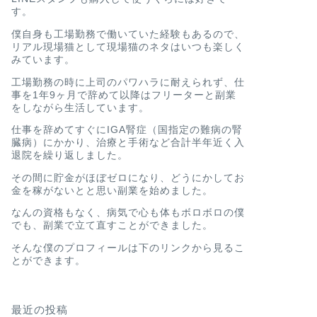
す。
僕自身も工場勤務で働いていた経験もあるので、
リアル現場猫として現場猫のネタはいつも楽しく
みています。
工場勤務の時に上司のパワハラに耐えられず、仕
事を1年9ヶ月で辞めて以降はフリーターと副業
をしながら生活しています。
仕事を辞めてすぐにIGA腎症（国指定の難病の腎
臓病）にかかり、治療と手術など合計半年近く入
退院を繰り返しました。
その間に貯金がほぼゼロになり、どうにかしてお
金を稼がないとと思い副業を始めました。
なんの資格もなく、病気で心も体もボロボロの僕
でも、副業で立て直すことができました。
そんな僕のプロフィールは下のリンクから見るこ
とができます。
最近の投稿