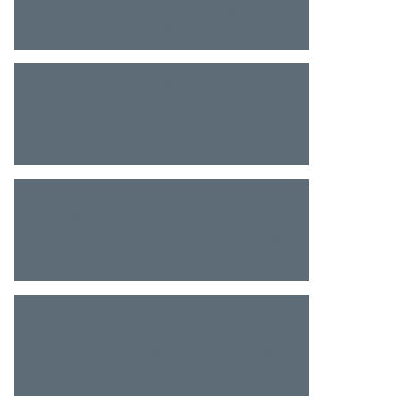
決策
に
31歳フリーターとして同棲を考える
30代男性必見！！｜現場猫日記
より
31歳フリーターで一人暮らしはきつい？充実
した一人暮らし送るにはどうすべきか
に
31
歳フリーターとして同棲を考える30代男性必
見！！｜現場猫日記
より
31歳フリーターで一人暮らしはきつい？充実
した一人暮らし送るにはどうすべきか
に
31
歳フリーターが直面する貯金の難しさと解決
策｜現場猫日記
より
クラウドソーシングサイトを使って月5万円以
上稼ぐ方法 DX革命ZERO（ゼロ）レビュー
に
31歳フリーターで働く女性の将来は暗い？
今からでもできること｜現場猫日記
より