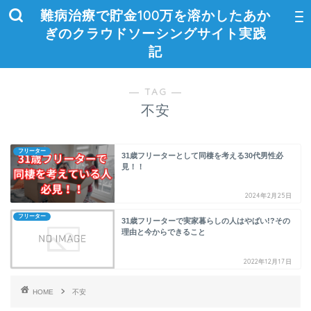
難病治療で貯金100万を溶かしたあか
ぎのクラウドソーシングサイト実践
記
― TAG ―
不安
フリーター
31歳フリーターとして同棲を考える30代男性必
見！！
2024年2月25日
フリーター
31歳フリーターで実家暮らしの人はやばい!?その
理由と今からできること
2022年12月17日
HOME
不安