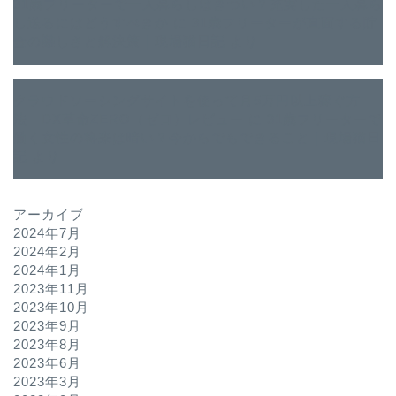
31歳フリーターで一人暮らしはきつい？充実した一人暮ら
し送るにはどうすべきか
に
31歳フリーターが直面する貯
金の難しさと解決策｜現場猫日記
より
クラウドソーシングサイトを使って月5万円以上稼ぐ方
法 DX革命ZERO（ゼロ）レビュー
に
31歳フリーターで
働く女性の将来は暗い？今からでもできること｜現場猫日
記
より
アーカイブ
2024年7月
2024年2月
2024年1月
2023年11月
2023年10月
2023年9月
2023年8月
2023年6月
2023年3月